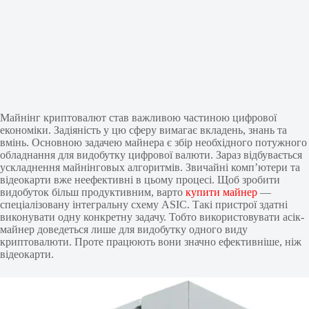
Майнінг криптовалют став важливою частиною цифрової
економіки. Задіяність у цю сферу вимагає вкладень, знань та
вмінь. Основною задачею майнера є збір необхідного потужного
обладнання для видобутку цифрової валюти. Зараз відбувається
ускладнення майнінговых алгоритмів. Звичайні комп’ютери та
відеокарти вже неефективні в цьому процесі. Щоб зробити
видобуток більш продуктивним, варто
купити майнер
—
спеціалізовану інтегральну схему ASIC. Такі пристрої здатні
виконувати одну конкретну задачу. Тобто використовувати асік-
майнер доведеться лише для видобутку одного виду
криптовалюти. Проте працюють вони значно ефективніше, ніж
відеокарти.