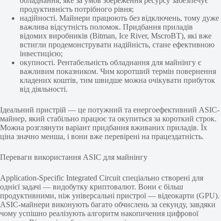
обладнання, яке за умов збереження ресурсу забезпечує
продуктивність потрібного рівня;
надійності. Майнери працюють без відключень, тому дуже
важлива відсутність поломок. Придбання приладів
відомих виробників (Bitman, Ice River, MscroBT), які вже
встигли продемонструвати надійність, стане ефективною
інвестицією;
окупності. Рентабельність обладнання для майнінгу є
важливим показником. Чим коротший термін повернення
кладених коштів, тим швидше можна очікувати прибуток
від діяльності.
Ідеальний пристрій — це потужний та енергоефективний ASIC-
майнер, який стабільно працює та окупиться за короткий строк.
Можна розглянути варіант придбання вживаних приладів. Їх
ціна значно менша, і вони вже перевірені на працездатність.
Переваги використання ASIC для майнінгу
Application-Specific Integrated Circuit спеціально створені для
однієї задачі — видобутку криптовалют. Вони є більш
продуктивними, ніж універсальні пристрої — відеокарти (GPU).
ASIC-майнери виконують багато обчислень за секунду, завдяки
чому успішно реалізують алгоритм накопичення цифрової