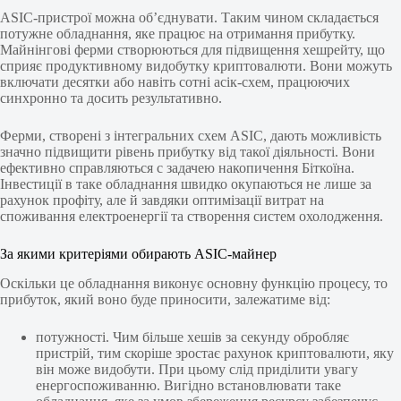
ASIC-пристрої можна об’єднувати. Таким чином складається
потужне обладнання, яке працює на отримання прибутку.
Майнінгові ферми створюються для підвищення хешрейту, що
сприяє продуктивному видобутку криптовалюти. Вони можуть
включати десятки або навіть сотні асік-схем, працюючих
синхронно та досить результативно.
Ферми, створені з інтегральних схем ASIC, дають можливість
значно підвищити рівень прибутку від такої діяльності. Вони
ефективно справляються с задачею накопичення Біткоїна.
Інвестиції в таке обладнання швидко окупаються не лише за
рахунок профіту, але й завдяки оптимізації витрат на
споживання електроенергії та створення систем охолодження.
За якими критеріями обирають ASIC-майнер
Оскільки це обладнання виконує основну функцію процесу, то
прибуток, який воно буде приносити, залежатиме від:
потужності. Чим більше хешів за секунду обробляє
пристрій, тим скоріше зростає рахунок криптовалюти, яку
він може видобути. При цьому слід приділити увагу
енергоспоживанню. Вигідно встановлювати таке