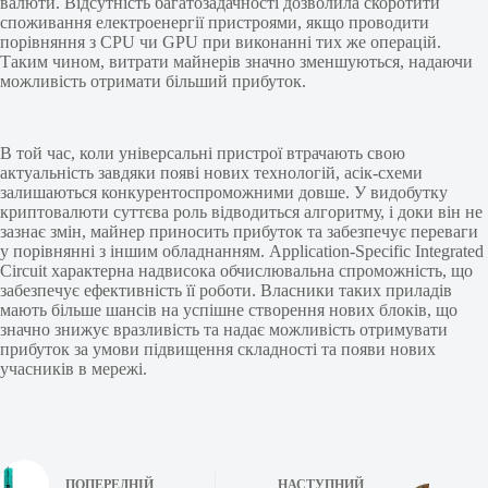
валюти. Відсутність багатозадачності дозволила скоротити
споживання електроенергії пристроями, якщо проводити
порівняння з CPU чи GPU при виконанні тих же операцій.
Таким чином, витрати майнерів значно зменшуються, надаючи
можливість отримати більший прибуток.
В той час, коли універсальні пристрої втрачають свою
актуальність завдяки появі нових технологій, асік-схеми
залишаються конкурентоспроможними довше. У видобутку
криптовалюти суттєва роль відводиться алгоритму, і доки він не
зазнає змін, майнер приносить прибуток та забезпечує переваги
у порівнянні з іншим обладнанням. Application-Specific Integrated
Circuit характерна надвисока обчислювальна спроможність, що
забезпечує ефективність її роботи. Власники таких приладів
мають більше шансів на успішне створення нових блоків, що
значно знижує вразливість та надає можливість отримувати
прибуток за умови підвищення складності та появи нових
учасників в мережі.
ПОПЕРЕДНІЙ
НАСТУПНИЙ