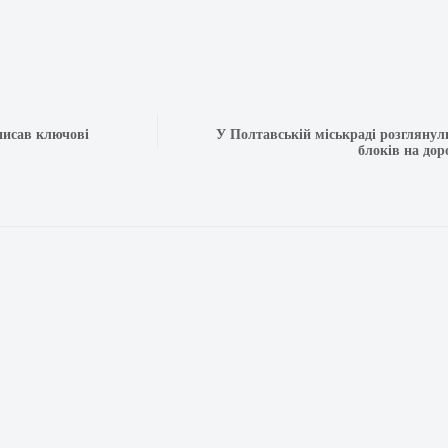
писав ключові
У Полтавській міськраді розгляну
блоків на дор