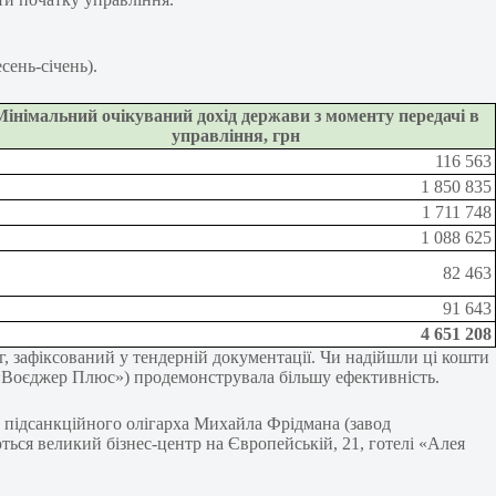
сень-січень).
Мінімальний очікуваний дохід держави з моменту передачі в
управління, грн
116 563
1 850 835
1 711 748
1 088 625
82 463
91 643
4 651 208
г, зафіксований у тендерній документації. Чи надійшли ці кошти
 «Воєджер Плюс») продемонструвала більшу ефективність.
о підсанкційного олігарха Михайла Фрідмана (завод
ться великий бізнес-центр на Європейській, 21, готелі «Алея