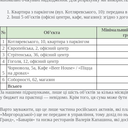
Квартира з паркінгом (вул. Котляревського, 10): передана в
Інші 5 об’єктів (офісні центри, кафе, магазин): згідно з до
Мінімальний
№
Об’єкта
гр
1
Котляревського, 10, квартира з паркінгом
2
Європейська, 2, офісний центр
3
Стрітенська, 36, офісний центр
4
Гоголя, 12, офісний центр
Чорновола, 5а, Кафе «Beer House» / «Піцца
5
на дровах»
6
Соборності, 62, магазин
Всього
За нашими підрахунками, лише ці шість об’єктів за кілька місяц
у бюджет на практиці — невідомо. Крім того, ця сума може бу
Варто зауважити, що це лише частина російських активів, які 
«Миргородської») ще не передане в управління, тому дохід по нь
Гранд», «Баварія» та низка ресторанів Валерія Капашина, які дос