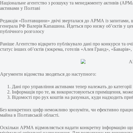
Національне агентство з розшуку та менеджменту активів (АРМА
активами у Полтаві
Редакція «Полтавщини» двічі зверталася до АРМА із запитами, 
генерала РФ Валерія Капашина. Йдеться про низку об’єктів у цен
публічного розголосу
Раніше Агентство відкрито публікувало дані про конкурси та о
статус інших об’єктів (зокрема, готелів «Алея Гранд», «Баварія
Аргументи відомства зводяться до наступного:
Дані про управління активами тепер належать до категорі
Інформація про те, як використовуються приміщення, може
Відомості про рух коштів на рахунках, куди надходить при
Без конкретних цифр неможливо зрозуміти, чи ефективно працює 
майна в Полтавській області.
Оскільки АРМА відмовляється надати конкретну інформацію щод
мінімальні очікувані надходження. Для розрахунку ми використал