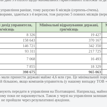
 управління раніше, тому рахуємо 6 місяців (серпень-січень).
говорами, здаються з 4 вересня, тож рахуємо 5 повних місяців (вере
 дохід управителя,
Мінімальні відрахування державі,
н/місяць
грн/місяць
8 326
19 427
158 643
370 167
146 721
342 350
93 311
217 725
7 068
16 493
7 855
18 329
398 675
965 063
ів мали принести державі майже 4,6 млн грн. Це мінімальний порі
ти й більшою, якщо компанія-управитель (у нашому випадку ТОВ
планують передати в управління на Полтавщині. Наприклад, майн
ому поки не нараховується. Також у черзі на управління залишаю
і не пройшли через результативні аукціони.