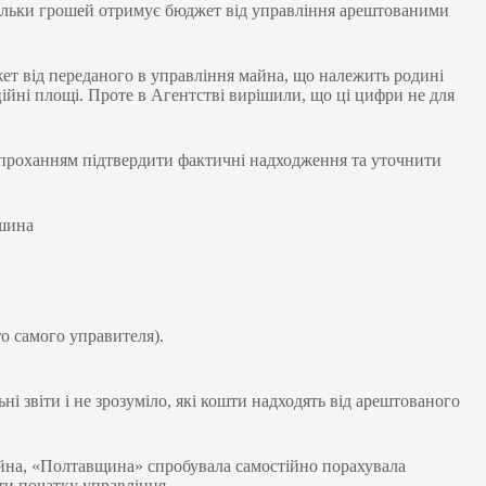
кільки грошей отримує бюджет від управління арештованими
ет від переданого в управління майна, що належить родині
ційні площі. Проте в Агентстві вирішили, що ці цифри не для
з проханням підтвердити фактичні надходження та уточнити
о самого управителя).
 звіти і не зрозуміло, які кошти надходять від арештованого
йна, «Полтавщина» спробувала самостійно порахувала
ти початку управління.