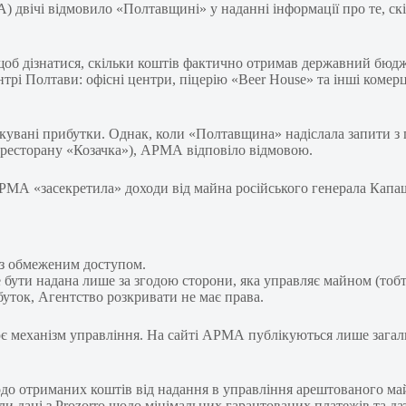
) двічі відмовило «Полтавщині» у наданні інформації про те, с
щоб дізнатися, скільки коштів фактично отримав державний бюдж
трі Полтави: офісні центри, піцерію «Beer House» та інші комер
чікувані прибутки. Однак, коли «Полтавщина» надіслала запити 
», ресторану «Козачка»), АРМА відповіло відмовою.
ї з обмеженим доступом.
 бути надана лише за згодою сторони, яка управляє майном (тобт
буток, Агентство розкривати не має права.
механізм управління. На сайті АРМА публікуються лише загальні
о отриманих коштів від надання в управління арештованого ма
и дані з Prozorro щодо мінімальних гарантованих платежів та да