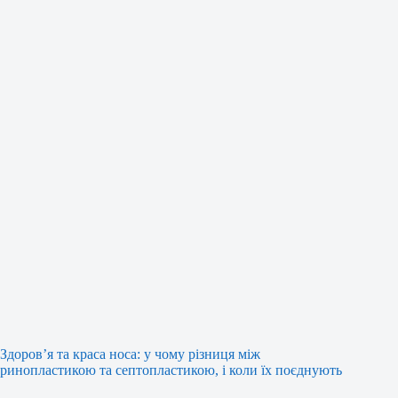
Здоров’я та краса носа: у чому різниця між
ринопластикою та септопластикою, і коли їх поєднують