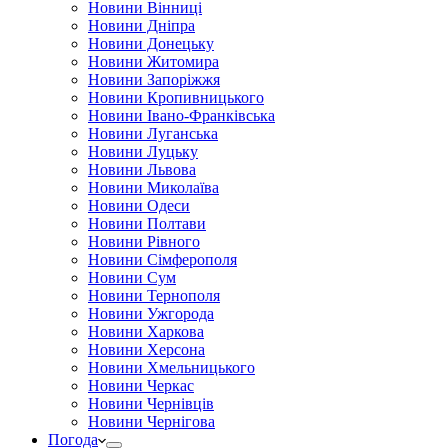
Новини Вінниці
Новини Дніпра
Новини Донецьку
Новини Житомира
Новини Запоріжжя
Новини Кропивницького
Новини Івано-Франківська
Новини Луганська
Новини Луцьку
Новини Львова
Новини Миколаїва
Новини Одеси
Новини Полтави
Новини Рівного
Новини Сімферополя
Новини Сум
Новини Тернополя
Новини Ужгорода
Новини Харкова
Новини Херсона
Новини Хмельницького
Новини Черкас
Новини Чернівців
Новини Чернігова
Погода