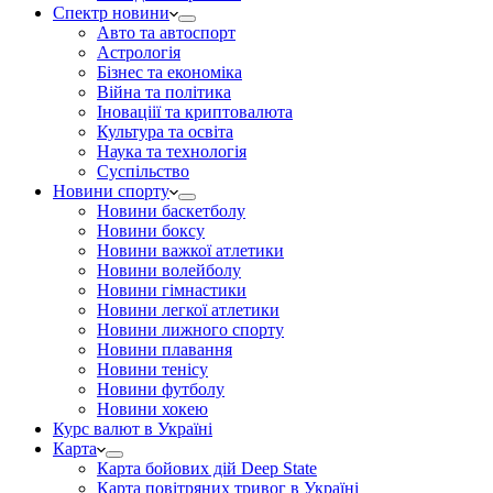
Спектр новини
Авто та автоспорт
Астрологія
Бізнес та економіка
Війна та політика
Іноваціії та криптовалюта
Культура та освіта
Наука та технологія
Суспільство
Новини спорту
Новини баскетболу
Новини боксу
Новини важкої атлетики
Новини волейболу
Новини гімнастики
Новини легкої атлетики
Новини лижного спорту
Новини плавання
Новини тенісу
Новини футболу
Новини хокею
Курс валют в Україні
Карта
Карта бойових дій Deep State
Карта повітряних тривог в Україні