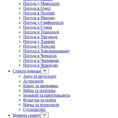
Погода у Миколаєві
Погода в Одесі
Погода в Полтаві
Погода в Рівному
Погода у Сімферополі
Погода в Сумах
Погода в Тернополі
Погода в Ужгороді
Погода у Харкові
Погода у Херсоні
Погода в Хмельницькому
Погода в Черкасах
Погода в Чернівцях
Погода в Чернігові
Спектр новини
Авто та автоспорт
Астрологія
Бізнес та економіка
Війна та політика
Іноваціії та криптовалюта
Культура та освіта
Наука та технологія
Суспільство
Новини спорту