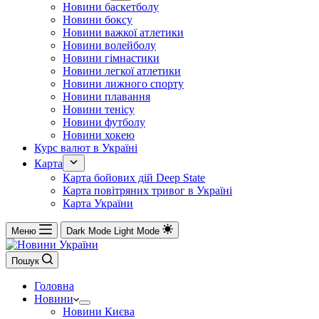
Новини баскетболу
Новини боксу
Новини важкої атлетики
Новини волейболу
Новини гімнастики
Новини легкої атлетики
Новини лижного спорту
Новини плавання
Новини тенісу
Новини футболу
Новини хокею
Курс валют в Україні
Карта
Карта бойових дій Deep State
Карта повітряних тривог в Україні
Карта України
Меню
Dark Mode
Light Mode
Пошук
Головна
Новини
Новини Києва