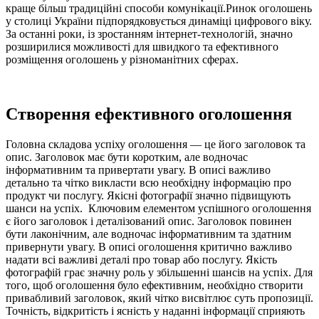
краще більш традиційні способи комунікації.Ринок оголошень
у столиці України підпорядковується динаміці цифрового віку.
За останні роки, із зростанням інтернет-технологій, значно
розширилися можливості для швидкого та ефективного
розміщення оголошень у різноманітних сферах.
Створення ефективного оголошення
Головна складова успіху оголошення — це його заголовок та
опис. Заголовок має бути коротким, але водночас
інформативним та привертати увагу. В описі важливо
детально та чітко викласти всю необхідну інформацію про
продукт чи послугу. Якісні фотографії значно підвищують
шанси на успіх. Ключовим елементом успішного оголошення
є його заголовок і деталізований опис. Заголовок повинен
бути лаконічним, але водночас інформативним та здатним
привернути увагу. В описі оголошення критично важливо
надати всі важливі деталі про товар або послугу. Якість
фотографій грає значну роль у збільшенні шансів на успіх. Для
того, щоб оголошення було ефективним, необхідно створити
привабливий заголовок, який чітко висвітлює суть пропозиції.
Точність, відкритість і ясність у наданні інформації сприяють