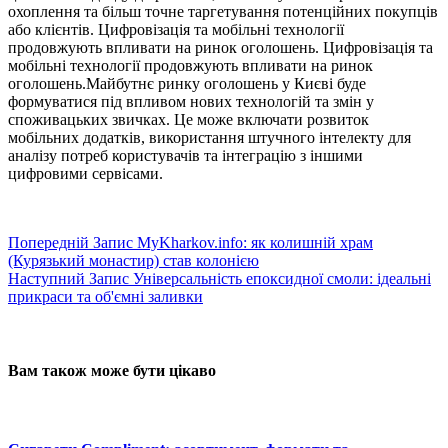
охоплення та більш точне таргетування потенційних покупців
або клієнтів. Цифровізація та мобільні технології
продовжують впливати на ринок оголошень. Цифровізація та
мобільні технології продовжують впливати на ринок
оголошень.Майбутнє ринку оголошень у Києві буде
формуватися під впливом нових технологій та змін у
споживацьких звичках. Це може включати розвиток
мобільних додатків, використання штучного інтелекту для
аналізу потреб користувачів та інтеграцію з іншими
цифровими сервісами.
Попередній
Запис
MyKharkov.info: як колишній храм
(Курязький монастир) став колонією
Наступний
Запис
Універсальність епоксидної смоли: ідеальні
прикраси та об'ємні заливки
Вам також може бути цікаво