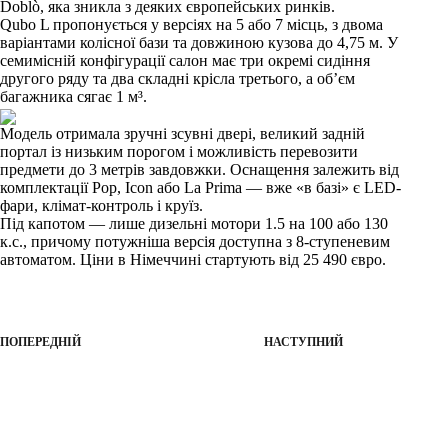
Doblò, яка зникла з деяких європейських ринків.
Qubo L пропонується у версіях на 5 або 7 місць, з двома
варіантами колісної бази та довжиною кузова до 4,75 м. У
семимісній конфігурації салон має три окремі сидіння
другого ряду та два складні крісла третього, а об’єм
багажника сягає 1 м³.
Модель отримала зручні зсувні двері, великий задній
портал із низьким порогом і можливість перевозити
предмети до 3 метрів завдовжки. Оснащення залежить від
комплектації Pop, Icon або La Prima — вже «в базі» є LED-
фари, клімат-контроль і круїз.
Під капотом — лише дизельні мотори 1.5 на 100 або 130
к.с., причому потужніша версія доступна з 8-ступеневим
автоматом. Ціни в Німеччині стартують від 25 490 євро.
ПОПЕРЕДНІЙ
НАСТУПНИЙ