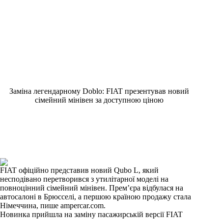
Заміна легендарному Doblо: FIAT презентував новий
сімейний мінівен за доступною ціною
FIAT офіційно представив новий Qubo L, який
несподівано перетворився з утилітарної моделі на
повноцінний сімейний мінівен. Прем’єра відбулася на
автосалоні в Брюсселі, а першою країною продажу стала
Німеччина, пише ampercar.com.
Новинка прийшла на заміну пасажирській версії FIAT