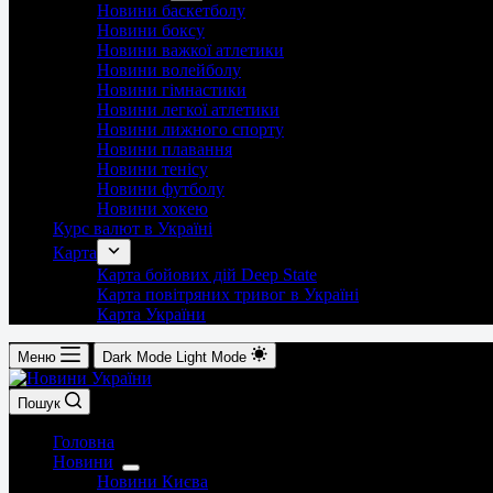
Новини баскетболу
Новини боксу
Новини важкої атлетики
Новини волейболу
Новини гімнастики
Новини легкої атлетики
Новини лижного спорту
Новини плавання
Новини тенісу
Новини футболу
Новини хокею
Курс валют в Україні
Карта
Карта бойових дій Deep State
Карта повітряних тривог в Україні
Карта України
Меню
Dark Mode
Light Mode
Пошук
Головна
Новини
Новини Києва