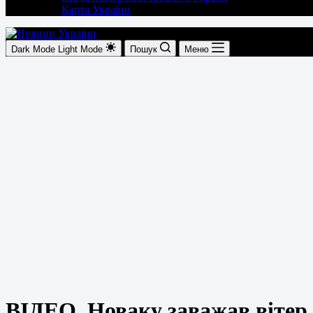
Карта України
Dark Mode
Light Mode
Пошук
Меню
ВІДЕО. Новаку заважав вітер