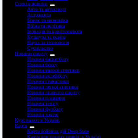
Спектр новини
Авто та автоспорт
Астрологія
Бізнес та економіка
Війна та політика
Іноваціії та криптовалюта
Культура та освіта
Наука та технологія
Суспільство
Новини спорту
Новини баскетболу
Новини боксу
Новини важкої атлетики
Новини волейболу
Новини гімнастики
Новини легкої атлетики
Новини лижного спорту
Новини плавання
Новини тенісу
Новини футболу
Новини хокею
Курс валют в Україні
Карта
Карта бойових дій Deep State
Карта повітряних тривог в Україні