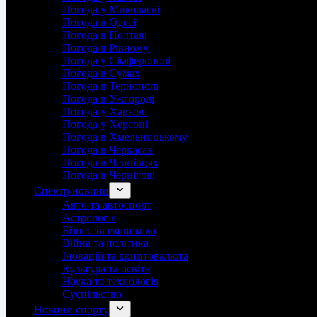
Погода у Миколаєві
Погода в Одесі
Погода в Полтаві
Погода в Рівному
Погода у Сімферополі
Погода в Сумах
Погода в Тернополі
Погода в Ужгороді
Погода у Харкові
Погода у Херсоні
Погода в Хмельницькому
Погода в Черкасах
Погода в Чернівцях
Погода в Чернігові
Спектр новини
Авто та автоспорт
Астрологія
Бізнес та економіка
Війна та політика
Іноваціії та криптовалюта
Культура та освіта
Наука та технологія
Суспільство
Новини спорту