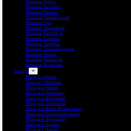
Новини Одеси
Новини Полтави
Новини Рівного
Новини Сімферополя
Новини Сум
Новини Тернополя
Новини Ужгорода
Новини Харкова
Новини Херсона
Новини Хмельницького
Новини Черкас
Новини Чернівців
Новини Чернігова
Погода
Погода в Києві
Погода у Вінниці
Погода в Дніпрі
Погода в Донецьку
Погода в Житомирі
Погода в Запоріжжі
Погода в Івано-Франківську
Погода в Кропивницькому
Погода в Луганську
Погода в Луцьку
Погода у Львові