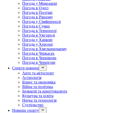
Погода у Миколаєві
Погода в Одесі
Погода в Полтаві
Погода в Рівному
Погода у Сімферополі
Погода в Сумах
Погода в Тернополі
Погода в Ужгороді
Погода у Харкові
Погода у Херсоні
Погода в Хмельницькому
Погода в Черкасах
Погода в Чернівцях
Погода в Чернігові
Спектр новини
Авто та автоспорт
Астрологія
Бізнес та економіка
Війна та політика
Іноваціії та криптовалюта
Культура та освіта
Наука та технологія
Суспільство
Новини спорту