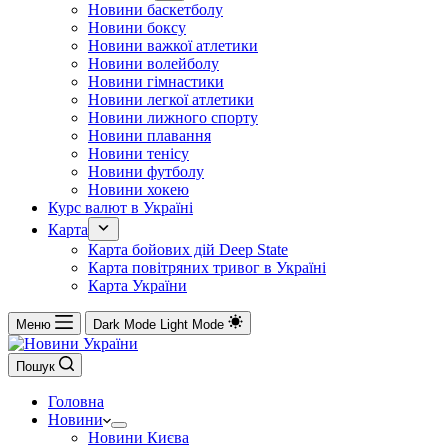
Новини баскетболу
Новини боксу
Новини важкої атлетики
Новини волейболу
Новини гімнастики
Новини легкої атлетики
Новини лижного спорту
Новини плавання
Новини тенісу
Новини футболу
Новини хокею
Курс валют в Україні
Карта
Карта бойових дій Deep State
Карта повітряних тривог в Україні
Карта України
Меню
Dark Mode
Light Mode
Пошук
Головна
Новини
Новини Києва