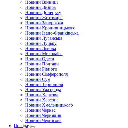
Новини Вінниці
Новини Дніпра
Новини Донецьку
Новини Житомира
Новини Запоріжжя
Новини Кропивницького
Новини Івано-Франківська
Новини Луганська
Новини Луцьку
Новини Львова
Новини Миколаїва
Новини Одеси
Новини Полтави
Новини Рівного
Новини Сімферополя
Новини Сум
Новини Тернополя
Новини Ужгорода
Новини Харкова
Новини Херсона
Новини Хмельницького
Новини Черкас
Новини Чернівців
Новини Чернігова
Погода