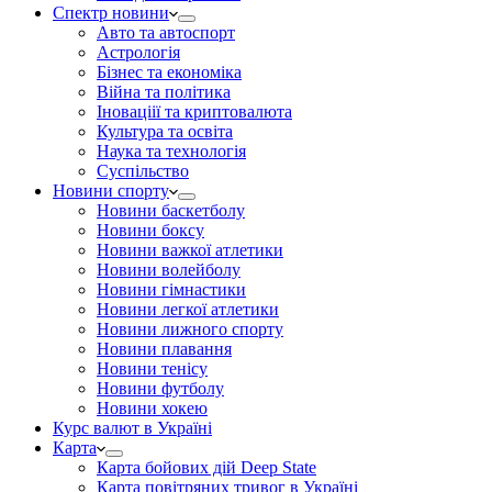
Спектр новини
Авто та автоспорт
Астрологія
Бізнес та економіка
Війна та політика
Іноваціії та криптовалюта
Культура та освіта
Наука та технологія
Суспільство
Новини спорту
Новини баскетболу
Новини боксу
Новини важкої атлетики
Новини волейболу
Новини гімнастики
Новини легкої атлетики
Новини лижного спорту
Новини плавання
Новини тенісу
Новини футболу
Новини хокею
Курс валют в Україні
Карта
Карта бойових дій Deep State
Карта повітряних тривог в Україні