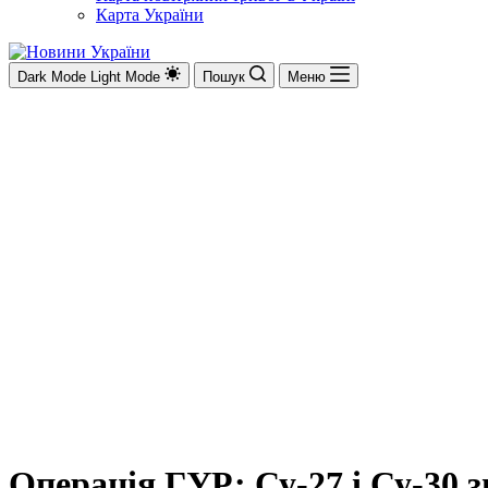
Карта України
Dark Mode
Light Mode
Пошук
Меню
Операція ГУР: Су-27 і Су-30 з