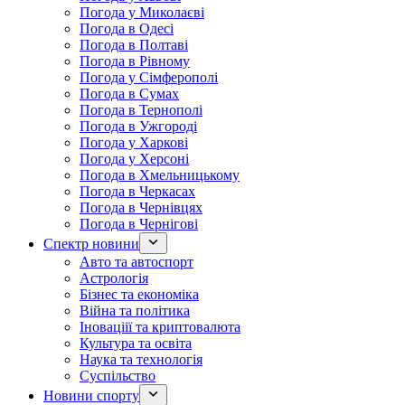
Погода у Миколаєві
Погода в Одесі
Погода в Полтаві
Погода в Рівному
Погода у Сімферополі
Погода в Сумах
Погода в Тернополі
Погода в Ужгороді
Погода у Харкові
Погода у Херсоні
Погода в Хмельницькому
Погода в Черкасах
Погода в Чернівцях
Погода в Чернігові
Спектр новини
Авто та автоспорт
Астрологія
Бізнес та економіка
Війна та політика
Іноваціії та криптовалюта
Культура та освіта
Наука та технологія
Суспільство
Новини спорту