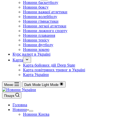
Новини баскетболу
Новини боксу
Новини важкої атлетики
Новини волейболу
Новини гімнастики
Новини легкої атлетики
Новини лижного спорту
Новини плавання
Новини тенісу
Новини футболу
Новини хокею
Курс валют в Україні
Карта
Карта бойових дій Deep State
Карта повітряних тривог в Україні
Карта України
Меню
Dark Mode
Light Mode
Пошук
Головна
Новини
Новини Києва