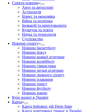
Спектр новини
Авто та автоспорт
Астрологія
Бізнес та економіка
Війна та політика
Іноваціії та криптовалюта
Культура та освіта
Наука та технологія
Суспільство
Новини спорту
Новини баскетболу
Новини боксу
Новини важкої атлетики
Новини волейболу
Новини гімнастики
Новини легкої атлетики
Новини лижного спорту
Новини плавання
Новини тенісу
Новини футболу
Новини хокею
Курс валют в Україні
Карта
Карта бойових дій Deep State
Карта повітряних тривог в Україні