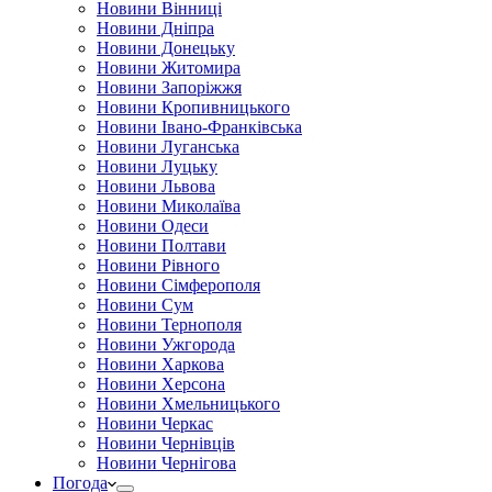
Новини Вінниці
Новини Дніпра
Новини Донецьку
Новини Житомира
Новини Запоріжжя
Новини Кропивницького
Новини Івано-Франківська
Новини Луганська
Новини Луцьку
Новини Львова
Новини Миколаїва
Новини Одеси
Новини Полтави
Новини Рівного
Новини Сімферополя
Новини Сум
Новини Тернополя
Новини Ужгорода
Новини Харкова
Новини Херсона
Новини Хмельницького
Новини Черкас
Новини Чернівців
Новини Чернігова
Погода