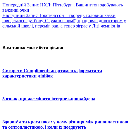
Попередній
Запис
НХЛ: Піттсбург і Вашингтон здобувають
важливі очки
Наступний
Запис
Торстенссон – творець головної казки
шведського футболу. Служив в армії, працював директором у
сільській школі, переміг рак, а тепер зіграє у Лізі чемпіонів
Вам також може бути цікаво
Сигарети Compliment: асортимент, формати та
характеристики лінійок
5 ознак, що час міняти інтернет-провайдера
Здоров’я та краса носа: у чому різниця між ринопластикою
та септопластикою, і коли їх поєднують