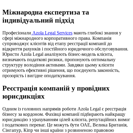
Міжнародна експертиза та
індивідуальний підхід
Професіонали
Azola Legal Services
мають глибокі знання у
сфері міжнародного корпоративного права. Компанія
супроводжує клієнтів від етапу реєстрації компанії до
відкриття рахунків і постійного юридичного обслуговування.
Юристи Azola Legal аналізують бізнес-модель клієнта,
визначають податкові ризики, пропонують оптимальну
структуру володіння активами. Завдяки цьому клієнти
отримують ефективні рішення, що поєднують законність,
прозорість і вигідне оподаткування.
Реєстрація компаній у провідних
юрисдикціях
Одним із головних напрямів роботи Azola Legal є реєстрація
бізнесу за кордоном. Фахівці компанії підбирають найкращу
юрисдикцію з урахуванням цілей клієнта, репутаційних вимог
і податкових переваг. Це можуть бути ОАЕ, Велика Британія,
Сінгапур, Кіпр чи інші країни з розвиненою правовою