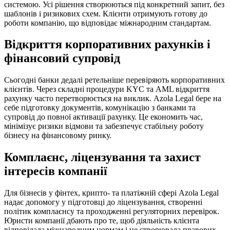
системою. Усі рішення створюються під конкретний запит, без
шаблонів і ризикових схем. Клієнти отримують готову до
роботи компанію, що відповідає міжнародним стандартам.
Відкриття корпоративних рахунків і
фінансовий супровід
Сьогодні банки дедалі ретельніше перевіряють корпоративних
клієнтів. Через складні процедури KYC та AML відкриття
рахунку часто перетворюється на виклик. Azola Legal бере на
себе підготовку документів, комунікацію з банками та
супровід до повної активації рахунку. Це економить час,
мінімізує ризики відмови та забезпечує стабільну роботу
бізнесу на фінансовому ринку.
Комплаєнс, ліцензування та захист
інтересів компанії
Для бізнесів у фінтех, крипто- та платіжній сфері Azola Legal
надає допомогу у підготовці до ліцензування, створенні
політик комплаєнсу та проходженні регуляторних перевірок.
Юристи компанії дбають про те, щоб діяльність клієнта
відповідала міжнародним нормам і не створювала правових