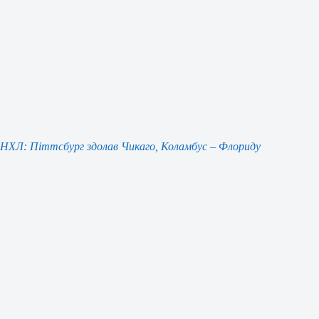
НХЛ: Піттсбург здолав Чикаго, Коламбус – Флориду