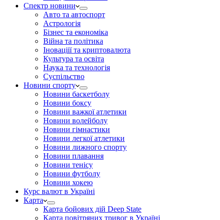
Спектр новини
Авто та автоспорт
Астрологія
Бізнес та економіка
Війна та політика
Іноваціії та криптовалюта
Культура та освіта
Наука та технологія
Суспільство
Новини спорту
Новини баскетболу
Новини боксу
Новини важкої атлетики
Новини волейболу
Новини гімнастики
Новини легкої атлетики
Новини лижного спорту
Новини плавання
Новини тенісу
Новини футболу
Новини хокею
Курс валют в Україні
Карта
Карта бойових дій Deep State
Карта повітряних тривог в Україні