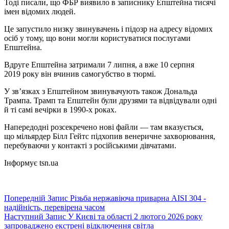
Тоді писали, що ФБР виявило в записнику Епштейна тисячі
імен відомих людей.
Це запустило низку звинувачень і підозр на адресу відомих
осіб у тому, що вони могли користуватися послугами
Епштейна.
Вдруге Епштейна затримали 7 липня, а вже 10 серпня
2019 року він вчинив самогубство в тюрмі.
У звʼязках з Епштейном звинувачують також Дональда
Трампа. Трамп та Епштейн були друзями та відвідували одні
й ті самі вечірки в 1990-х роках.
Напередодні розсекречено нові файли — там вказується,
що мільярдер Білл Гейтс підхопив венеричне захворювання,
перебуваючи у контакті з російськими дівчатами.
Інформує tsn.ua
Попередній
Запис
Різьба нержавіюча приварна AISI 304 -
надійність, перевірена часом
Наступний
Запис
У Києві та області 2 лютого 2026 року
запроваджено екстрені відключення світла