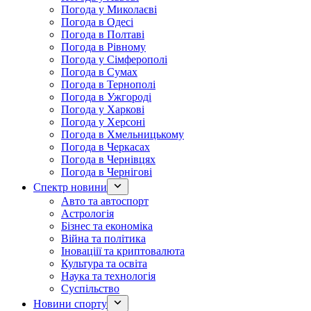
Погода у Миколаєві
Погода в Одесі
Погода в Полтаві
Погода в Рівному
Погода у Сімферополі
Погода в Сумах
Погода в Тернополі
Погода в Ужгороді
Погода у Харкові
Погода у Херсоні
Погода в Хмельницькому
Погода в Черкасах
Погода в Чернівцях
Погода в Чернігові
Спектр новини
Авто та автоспорт
Астрологія
Бізнес та економіка
Війна та політика
Іноваціії та криптовалюта
Культура та освіта
Наука та технологія
Суспільство
Новини спорту