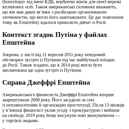
(honeytrap)» від імені КДБ, вербуючи жінок для своєї мережі
впливових осіб. Також американські силовики вважають,
що він мав давні зв’язки з російською організованою
злочинністю, що могло його шантажувати. Це дає пояснення
тому, як Епштейну вдалося привозити дівчат із Росії.
Контекст згадок Путіна у файлах
Епштейна
Зокрема, у листі від 11 вересня 2011 року невідомий
обговорює зустріч із Путіним під час майбутньої поїздки
до Росії. Також згадано, що в 2014 році могла бути
запланована ще одна зустріч із Путіним.
Справа Джеффрі Епштейна
Американського фінансиста Джеффрі Епштейна вперше
заарештували 2008 року. Його засудили за секс
із неповнолітніми й організацію проституції. Після 13 місяців
у вʼязниці фінансист уклав угоду з прокуратурою і вийшов
на свободу. 2019 року йому висунули нові звинувачення —
у торгівлі людьми.