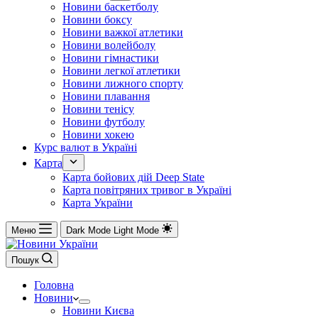
Новини баскетболу
Новини боксу
Новини важкої атлетики
Новини волейболу
Новини гімнастики
Новини легкої атлетики
Новини лижного спорту
Новини плавання
Новини тенісу
Новини футболу
Новини хокею
Курс валют в Україні
Карта
Карта бойових дій Deep State
Карта повітряних тривог в Україні
Карта України
Меню
Dark Mode
Light Mode
Пошук
Головна
Новини
Новини Києва