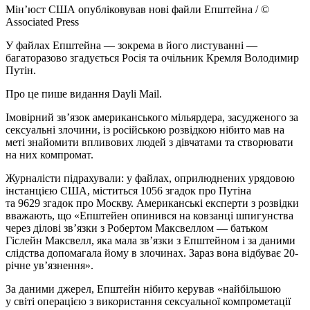
Мінʼюст США опубліковував нові файли Епштейна / ©
Associated Press
У файлах Епштейна — зокрема в його листуванні —
багаторазово згадується Росія та очільник Кремля Володимир
Путін.
Про це пише видання Dayli Mail.
Імовірний зв’язок американського мільярдера, засудженого за
сексуальні злочини, із російською розвідкою нібито мав на
меті знайомити впливових людей з дівчатами та створювати
на них компромат.
Журналісти підрахували: у файлах, оприлюднених урядовою
інстанцією США, міститься 1056 згадок про Путіна
та 9629 згадок про Москву. Американські експерти з розвідки
вважають, що «Епштейен опинився на ковзанці шпигунства
через ділові зв’язки з Робертом Максвеллом — батьком
Гіслейн Максвелл, яка мала зв’язки з Епштейном і за даними
слідства допомагала йому в злочинах. Зараз вона відбуває 20-
річне ув’язнення».
За даними джерел, Епштейн нібито керував «найбільшою
у світі операцією з використання сексуальної компрометації