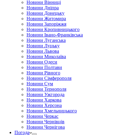
Новини Вінниці
Новини Дніпра
Новини Донецьку
Новини Житомира
Новини Запоріжжя
Новини Кропивницького
Новини Івано-Франківська
Новини Луганська
Новини Луцьку
Новини Львова
Новини Миколаїва
Новини Одеси
Новини Полтави
Новини Рівного
Новини Сімферополя
Новини Сум
Новини Тернополя
Новини Ужгорода
Новини Харкова
Новини Херсона
Новини Хмельницького
Новини Черкас
Новини Чернівців
Новини Чернігова
Погода