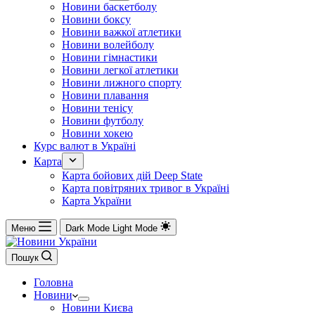
Новини баскетболу
Новини боксу
Новини важкої атлетики
Новини волейболу
Новини гімнастики
Новини легкої атлетики
Новини лижного спорту
Новини плавання
Новини тенісу
Новини футболу
Новини хокею
Курс валют в Україні
Карта
Карта бойових дій Deep State
Карта повітряних тривог в Україні
Карта України
Меню
Dark Mode
Light Mode
Пошук
Головна
Новини
Новини Києва