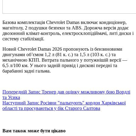
Базова комплектація Chevrolet Damas включає кондиціонер,
магнітолу, 2 подушки безпеки та ABS. Дорожча версія додає
двозонний клімат-контроль, електросклопідіймачі, литі диски і
систему стабілізації.
Новий Chevrolet Damas 2026 пропонують із бензиновими
двигунами об’ємом 1,2 л (81 к. с.) та 1,5 л (103 к. с.) та
механічною КПП. Витрата пального у потужнішій версії —
6,5 л/100 км. У нього задній привід і дискові передні та
барабанні задні гальма.
Попередній
Запис
Тренер дав оцінку можливому бою Вордлі
та Усика
Наступний
Запис
Росіяни "пальпують" кордон Харківської
області та просуваються у бік Старого Салтова
Вам також може бути цікаво