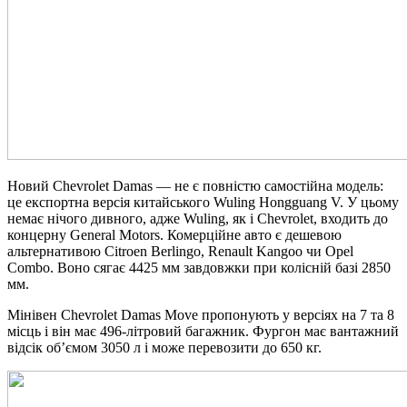
Новий Chevrolet Damas — не є повністю самостійна модель:
це експортна версія китайського Wuling Hongguang V. У цьому
немає нічого дивного, адже Wuling, як і Chevrolet, входить до
концерну General Motors. Комерційне авто є дешевою
альтернативою Citroen Berlingo, Renault Kangoo чи Opel
Combo. Воно сягає 4425 мм завдовжки при колісній базі 2850
мм.
Мінівен Chevrolet Damas Move пропонують у версіях на 7 та 8
місць і він має 496-літровий багажник. Фургон має вантажний
відсік об’ємом 3050 л і може перевозити до 650 кг.