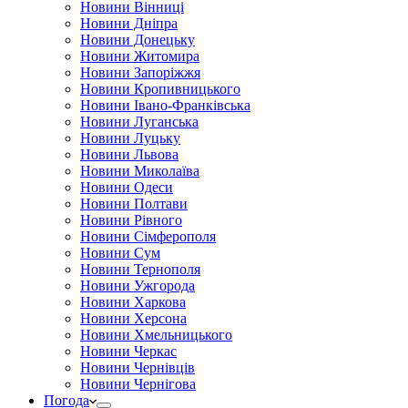
Новини Вінниці
Новини Дніпра
Новини Донецьку
Новини Житомира
Новини Запоріжжя
Новини Кропивницького
Новини Івано-Франківська
Новини Луганська
Новини Луцьку
Новини Львова
Новини Миколаїва
Новини Одеси
Новини Полтави
Новини Рівного
Новини Сімферополя
Новини Сум
Новини Тернополя
Новини Ужгорода
Новини Харкова
Новини Херсона
Новини Хмельницького
Новини Черкас
Новини Чернівців
Новини Чернігова
Погода