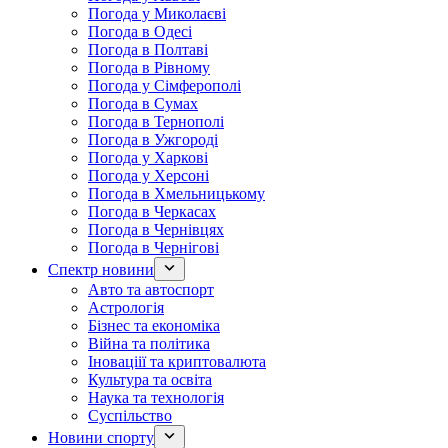
Погода у Миколаєві
Погода в Одесі
Погода в Полтаві
Погода в Рівному
Погода у Сімферополі
Погода в Сумах
Погода в Тернополі
Погода в Ужгороді
Погода у Харкові
Погода у Херсоні
Погода в Хмельницькому
Погода в Черкасах
Погода в Чернівцях
Погода в Чернігові
Спектр новини
Авто та автоспорт
Астрологія
Бізнес та економіка
Війна та політика
Іноваціії та криптовалюта
Культура та освіта
Наука та технологія
Суспільство
Новини спорту