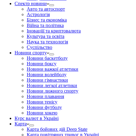
Спектр новини
Авто та автоспорт
Астрологія
Бізнес та економіка
Війна та політика
Іноваціії та криптовалюта
Культура та освіта
Наука та технологія
Суспільство
Новини спорту
Новини баскетболу
Новини боксу
Новини важкої атлетики
Новини волейболу
Новини гімнастики
Новини легкої атлетики
Новини лижного спорту
Новини плавання
Новини тенісу
Новини футболу
Новини хокею
Курс валют в Україні
Карта
Карта бойових дій Deep State
Карта повітряних тривог в Україні