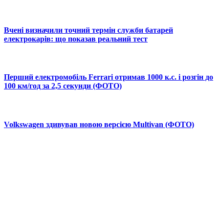
Вчені визначили точний термін служби батарей
електрокарів: що показав реальний тест
Перший електромобіль Ferrari отримав 1000 к.с. і розгін до
100 км/год за 2,5 секунди (ФОТО)
Volkswagen здивував новою версією Multivan (ФОТО)
© 2025 Новини України | Останні новини в Україні
Реклама: sale@portal24.org.ua